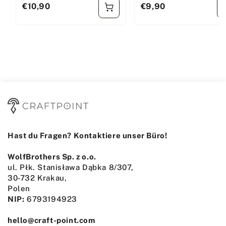
€10,90
€9,90
Regulärer Preis
Regulärer Preis
Hast du Fragen? Kontaktiere unser Büro!
WolfBrothers Sp. z o.o.
ul. Płk. Stanisława Dąbka 8/307,
30-732 Krakau,
Polen
NIP:
6793194923
hello@craft-point.com