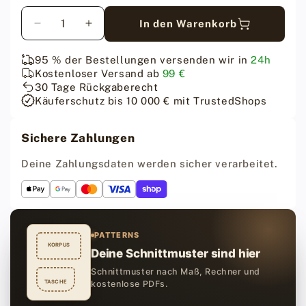
Menge
In den Warenkorb
Menge
Menge
für
für
Fiebing&#39;s
Fiebing&#39;s
95 % der Bestellungen versenden wir in
24h
Leather
Leather
Kostenloser Versand ab
99 €
Dye
Dye
30 Tage Rückgaberecht
-
-
Käuferschutz bis 10 000 € mit TrustedShops
Dunkelrote
Dunkelrote
Lederfarbe
Lederfarbe
Sichere Zahlungen
-
-
118
118
Deine Zahlungsdaten werden sicher verarbeitet.
ml
ml
verringern
erhöhen
PATTERNS
KORPUS
Deine Schnittmuster sind hier
Schnittmuster nach Maß, Rechner und
TASCHE
kostenlose PDFs.