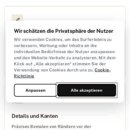
Wir schätzen die Privatsphäre der Nutzer
Restaurierung und Anpassung
Wir verwenden Cookies, um das Surferlebnis zu
verbessern, Werbung oder Inhalte an die
Eignet sich hervorragend zur Auffrischung alter
individuellen Bedürfnisse der Nutzer anzupassen
Produkte oder um ihnen einen völlig neuen,
und den Website-Verkehr zu analysieren. Mit dem
einzigartigen Charakter zu verleihen.
Klick auf „Alle akzeptieren“ stimmen Sie der
Verwendung von Cookies durch uns zu.
Cookie-
Richtlinie
Anpassen
Alle akzeptieren
Details und Kanten
Präzises Bemalen von Rändern vor der