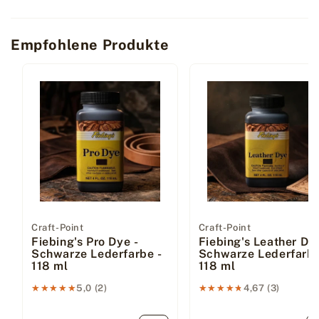
Empfohlene Produkte
Anbieter:
Craft-Point
Anbieter:
Craft-Point
Fiebing's Pro Dye -
Fiebing's Leather Dye
Schwarze Lederfarbe -
Schwarze Lederfarbe
118 ml
118 ml
★★★★★
★★★★★
5,0 (2)
★★★★★
★★★★★
4,67 (3)