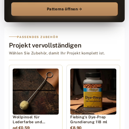
Patterns öffnen
PASSENDES ZUBEHÖR
Projekt vervollständigen
Wählen Sie Zubehör, damit Ihr Projekt komplett ist.
Wollpinsel für
Fiebing's Dye-Prep
Lederfarbe und
Grundierung 118 ml
Lederchemie
od €0,59
€8,90