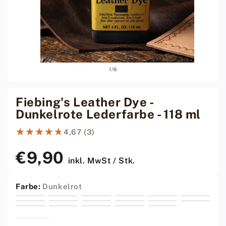
Medium
Medi
von
1
/
6
1
2
im
im
modalen
moda
Fenster
Fens
Fiebing's Leather Dye -
öffnen
öffne
Dunkelrote Lederfarbe - 118 ml
★★★★★
★★★★★
4,67 (3)
€9,90
Regulärer
inkl. MwSt / Stk.
Preis
Farbe:
Dunkelrot