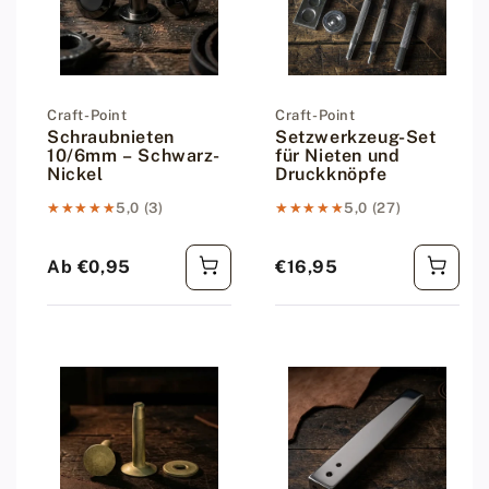
Anbieter:
Craft-Point
Anbieter:
Craft-Point
Schraubnieten
Setzwerkzeug-Set
10/6mm – Schwarz-
für Nieten und
Nickel
Druckknöpfe
★★★★★
★★★★★
5,0 (3)
★★★★★
★★★★★
5,0 (27)
Ab €0,95
€16,95
Regulärer Preis
Regulärer Preis