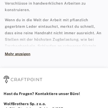
Verschlüsse in handwerklichen Arbeiten zu
konstruieren.
Wenn du in die Welt der Arbeit mit pflanzlich
gegerbtem Leder eintauchst, merkst du schnell,
dass eine reine Handnaht nicht immer ausreicht. An
Stellen mit der höchsten Zugbelastung, wie bei
Taschenhenkeln, Schlaufen an schweren Gürteln
oder den Tragepunkten von Rucksäcken, brauchst
Mehr anzeigen
du mehr Halt. Stell dir Nieten als die stählernen
Sehnen deines Projekts vor – sie halten alles fest
zusammen, nehmen die größten Belastungen auf
und garantieren, dass das Leder unter dem Gewicht
nicht nachgibt. Ganz gleich, ob du massives
Hundezubehör oder feine Geldbörsen anfertigst, die
Hast du Fragen? Kontaktiere unser Büro!
richtigen Beschläge gehören zur absoluten
WolfBrothers Sp. z o.o.
Grundausstattung deiner Werkstatt.