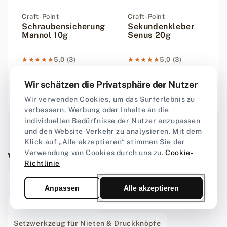
Anbieter:
Craft-Point
Anbieter:
Craft-Point
Schraubensicherung
Sekundenkleber
Mannol 10g
Senus 20g
★★★★★
★★★★★
5,0 (3)
★★★★★
★★★★★
5,0 (3)
Wir schätzen die Privatsphäre der Nutzer
€3,95
€2,95
Regulärer Preis
Regulärer Preis
Wir verwenden Cookies, um das Surferlebnis zu
verbessern, Werbung oder Inhalte an die
individuellen Bedürfnisse der Nutzer anzupassen
und den Website-Verkehr zu analysieren. Mit dem
Klick auf „Alle akzeptieren“ stimmen Sie der
Verwendung von Cookies durch uns zu.
Cookie-
Verwandte Kategorien
Richtlinie
Gürtelschnallen & Buckles
Gürtelzubehör 40 mm
Anpassen
Alle akzeptieren
Gürtelzubehör 35 mm
Setzwerkzeug für Nieten & Druckknöpfe