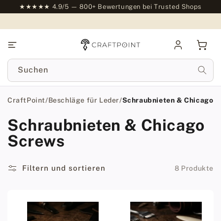
nhalt
★★★★★ 4.9/5 — 800+ Bewertungen bei Trusted Shops
pringen
Anmelden
Ware
Suchen
CraftPoint
/
Beschläge für Leder
/
Schraubnieten & Chicago 
Schraubnieten & Chicago
Screws
Filtern und sortieren
8 Produkte